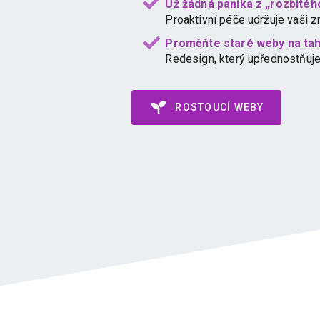
Už žádná panika z „rozbité
Proaktivní péče udržuje vaši z
Proměňte staré weby na tah
Redesign, který upřednostňuje
ROSTOUCÍ WEBY