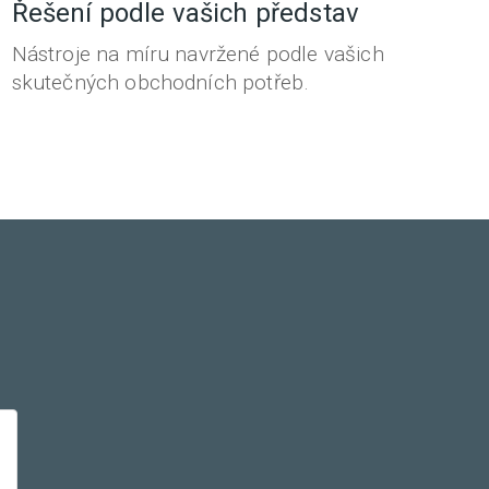
Řešení podle vašich představ
Nástroje na míru navržené podle vašich
skutečných obchodních potřeb.