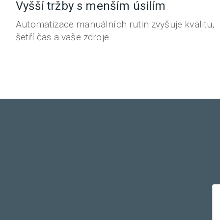
Vyšší tržby s menším úsilím
Automatizace manuálních rutin zvyšuje kvalitu,
šetří čas a vaše zdroje.