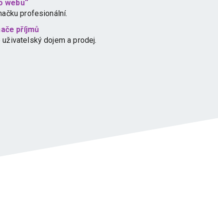
ho webu“
načku profesionální.
ače příjmů
 uživatelský dojem a prodej.