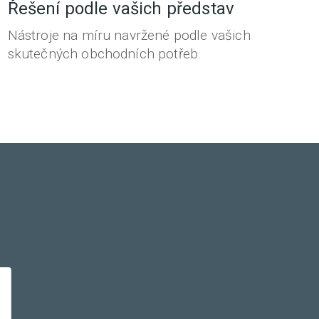
Řešení podle vašich představ
Nástroje na míru navržené podle vašich
skutečných obchodních potřeb.