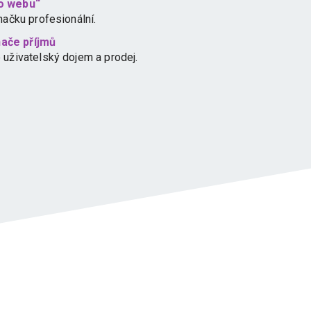
ho webu“
načku profesionální.
ače příjmů
 uživatelský dojem a prodej.