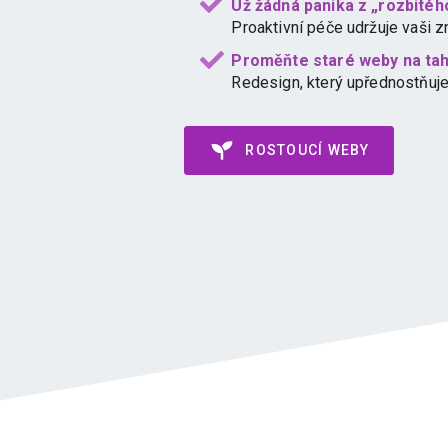
Už žádná panika z „rozbité
Proaktivní péče udržuje vaši z
Proměňte staré weby na tah
Redesign, který upřednostňuje
ROSTOUCÍ WEBY