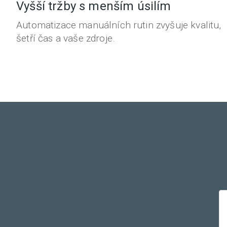
Vyšší tržby s menším úsilím
Automatizace manuálních rutin zvyšuje kvalitu,
šetří čas a vaše zdroje.